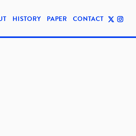
UT
HISTORY
PAPER
CONTACT
TWIT
INST
TER
AGRA
M