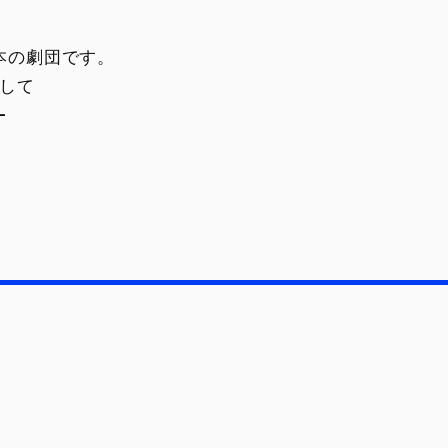
本の劇団です。
して
–