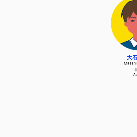
大
Masahi
A