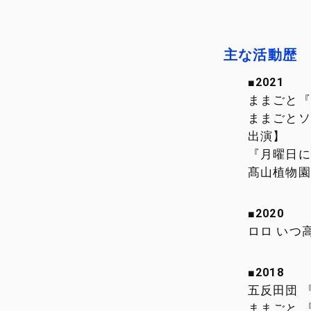
主な活動歴
■2021
ままごと『
ままごとソ
出演】
『月曜日に
髙山植物園
■2020
ロロ いつ
■2018
五反田団 
ままごと 