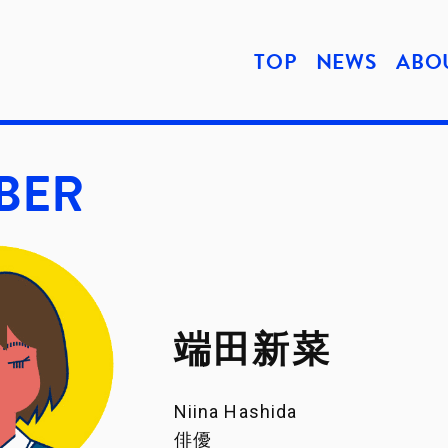
TOP
NEWS
ABO
MBER
端田新菜
Niina Hashida
俳優