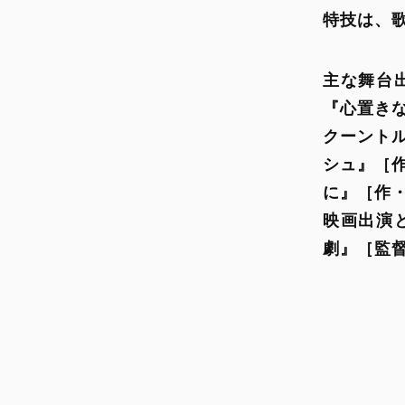
特技は、
主な舞台出演として、ままごと『わが星』［作・演出：柴幸男］、ロロ
『心置き
クーント
シュ』
［
に』
［作
映画出演
劇』
［監