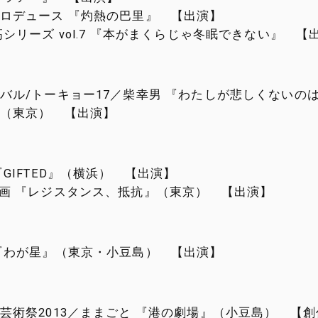
ロデュース 『灼熱の巴里』 【出演】
高シリーズ vol.7 『本がまくらじゃ冬眠できない』 【
バル/トーキョー17／柴幸男 『わたしが悲しくないの
（東京） 【出演】
『GIFTED』（横浜） 【出演】
画 『レジスタンス、抵抗』（東京） 【出演】
『わが星』（東京・小豆島） 【出演】
芸術祭2013／ままごと 『港の劇場』（小豆島） 【