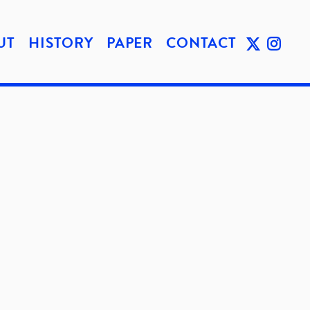
UT
HISTORY
PAPER
CONTACT
TWIT
INST
TER
AGRA
M