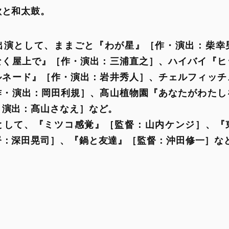
歌と和太鼓。
なく屋上で』
［作・演出：
三浦直之］、ハイバイ『ヒ
ルネード』
［作・演出：
岩井秀人］、チェルフィッチ
作・演出：
岡田利規］、髙山植物園『あなたがわたし
・演出：
髙山さなえ］など。
として、『ミツコ感覚』［監督：山内ケンジ］、『
督：
深田晃司］、『鍋と友達』
［監督：
沖田修一］な