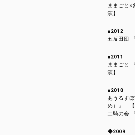
ままごと×象
演】
■2012
五反田団 
■2011
ままごと 
演】
■2010
あうるすぽ
め）』 【
二騎の会 
◆2009