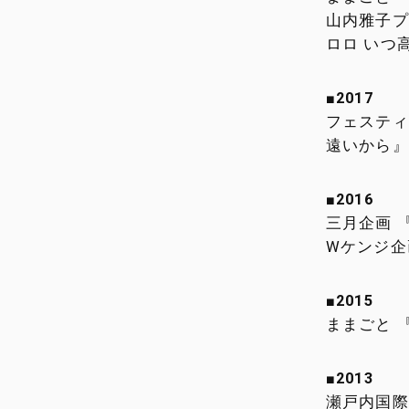
山内雅子プ
ロロ いつ
■2017
フェスティ
遠いから』
■2016
三月企画 
Wケンジ企
■2015
ままごと 
■2013
瀬戸内国際