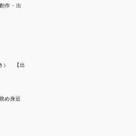
【創作・出
】
き） 【出
は眺め身近