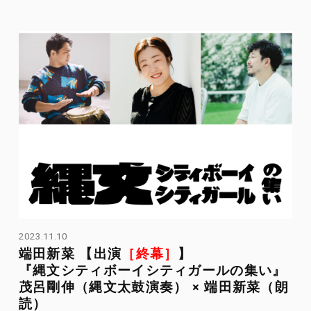
2023.11.10
端田新菜 【出演
［終幕］
】
『縄文シティボーイシティガールの集い』
茂呂剛伸（縄文太鼓演奏） × 端田新菜（朗
読）