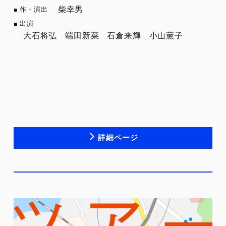
柴幸男
作・演出
出演
大石将弘
端田新菜
石倉来輝
小山薫子
詳細ページ