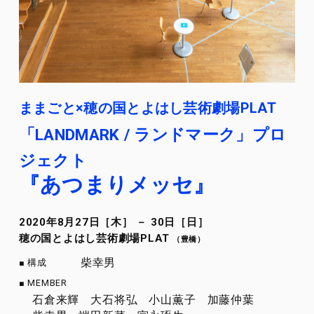
ままごと×穂の国とよはし芸術劇場PLAT
「LANDMARK / ランドマーク」プロ
ジェクト
『あつまりメッセ』
2020年8月27日［木］ － 30日［日］
穂の国とよはし芸術劇場PLAT
（豊橋）
柴幸男
構成
MEMBER
石倉来輝
大石将弘
小山薫子
加藤仲葉