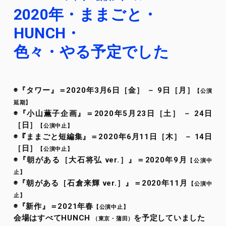
2020年・ままごと・
HUNCH・
色々・やる予定でした
◉『タワー』＝2020年3月6日［金］ － 9日［月］
【公演
延期】
◉『小山薫子企画』＝2020年5月23日［土］ － 24日
［日］
【公演中止】
◉『ままごと短編集』＝2020年6月11日［木］ － 14日
［日］
【公演中止】
◉『朝がある［大石将弘 ver.］』＝2020年9月
【公演中
止】
◉『朝がある［石倉来輝 ver.］』＝2020年11月
【公演中
止】
◉『新作』＝2021年春
【公演中止】
会場はすべてHUNCH
を予定していました
（東京・蒲田）