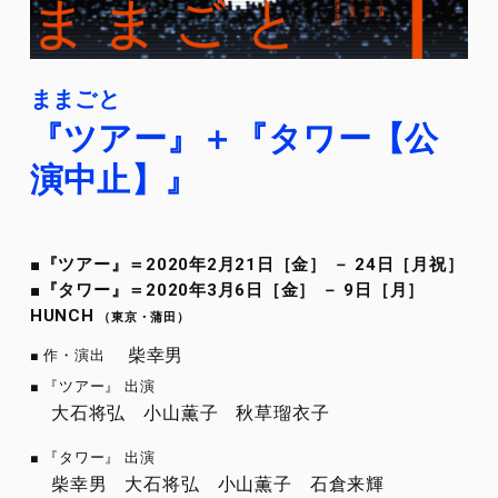
ままごと
『ツアー』＋『タワー【公
演中止】』
■『ツアー』＝2020年2月21日［金］ － 24日［月祝］
■『タワー』＝2020年3月6日［金］ － 9日［月］
HUNCH
（東京・蒲田）
柴幸男
作・演出
『ツアー』 出演
大石将弘
小山薫子
秋草瑠衣子
『タワー』 出演
柴幸男
大石将弘
小山薫子
石倉来輝