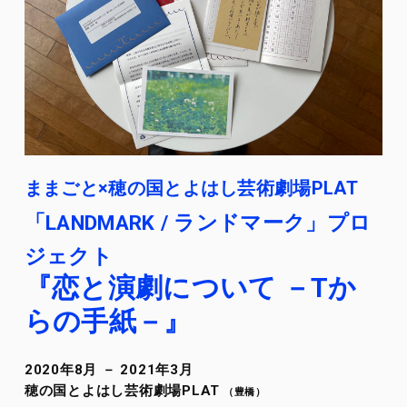
ままごと×穂の国とよはし芸術劇場PLAT
「LANDMARK / ランドマーク」プロ
ジェクト
『恋と演劇について －Tか
らの手紙－』
2020年8月 － 2021年3月
穂の国とよはし芸術劇場PLAT
（豊橋）