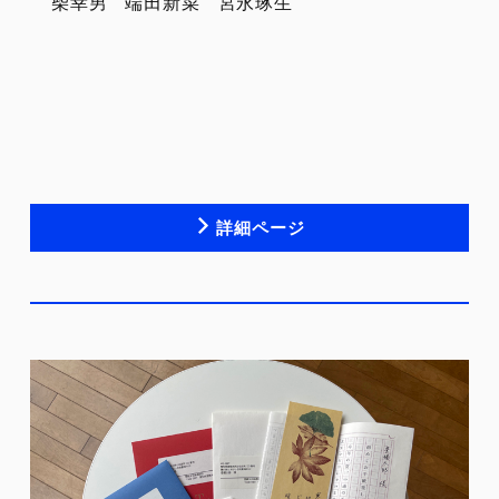
柴幸男
端田新菜
宮永琢生
詳細ページ