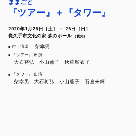
ままごと
『ツアー』＋
『タワー』
2020年1月25日［土］ － 26日［日］
長久手市文化の家 森のホール
（愛知）
柴幸男
作・演出
『ツアー』 出演
大石将弘
小山薫子
秋草瑠衣子
『タワー』 出演
柴幸男
大石将弘
小山薫子
石倉来輝