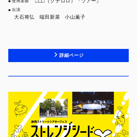
□□□（クチロロ）『ツアー』
使用楽曲
出演
大石将弘
端田新菜
小山薫子
詳細ページ