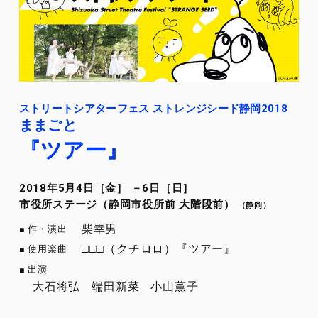
ストリートシアターフェス ストレンジシード静岡2018
ままごと
『ツアー』
2018年5月4日［金］ －6日［日］
市役所ステージ（静岡市役所前 大階段前）
（静岡）
柴幸男
作・演出
□□□（クチロロ）『ツアー』
使用楽曲
出演
大石将弘
端田新菜
小山薫子