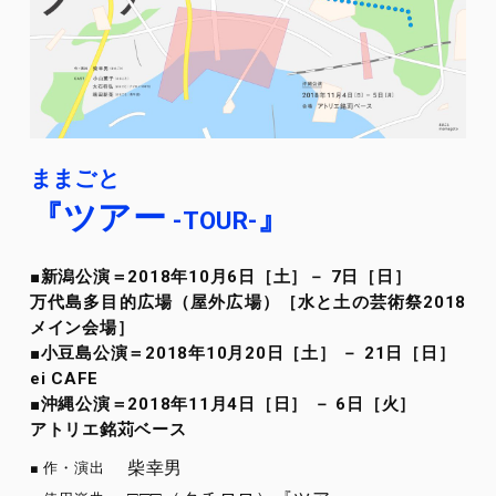
ままごと
『ツアー
』
-TOUR-
■新潟公演＝2018年10月6日［土］－ 7日［日］
万代島多目的広場（屋外広場）［水と土の芸術祭2018
メイン会場］
■小豆島公演＝2018年10月20日［土］ － 21日［日］
ei CAFE
■沖縄公演＝2018年11月4日［日］ － 6日［火］
アトリエ銘苅ベース
柴幸男
作・演出