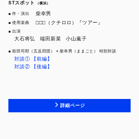
STスポット
（横浜）
柴幸男
作・演出
□□□（クチロロ）『ツアー』
使用楽曲
出演
大石将弘
端田新菜
小山薫子
前田司郎（五反田団） × 柴幸男（ままごと） 特別対談
対談① 【前編】
対談② 【後編】
詳細ページ