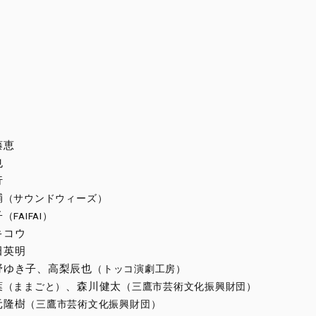
藤恵
也
行
輔
（サウンドウィーズ）
子
（FAIFAI）
キコウ
田英明
野ゆき子、高梨辰也
（トッコ演劇工房）
葉
、森川健太
（ままごと）
（三鷹市芸術文化振興財団）
元隆樹
（三鷹市芸術文化振興財団）