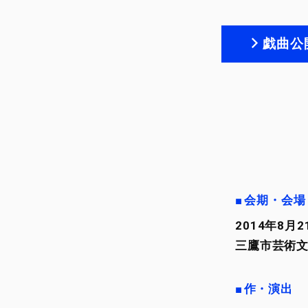
戯曲公
会期・会場
2014年8月
三鷹市芸術
作・演出