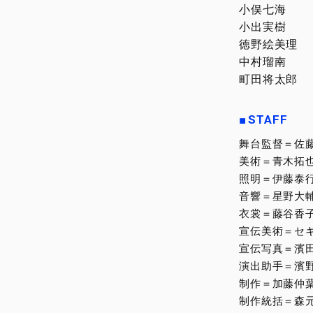
小俣七海
小出実樹
徳野絵美理
中村瑠南
町田将太郎
STAFF
佐
舞台監督＝
青木拓
美術＝
伊藤泰
照明＝
星野大
音響＝
藤谷香
衣裳＝
セ
宣伝美術＝
濱
宣伝写真＝
濱
演出助手＝
加藤仲
制作＝
森
制作統括＝