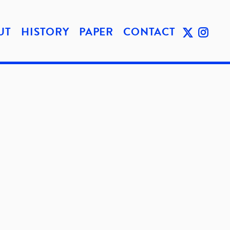
UT
HISTORY
PAPER
CONTACT
TWIT
INST
TER
AGRA
M