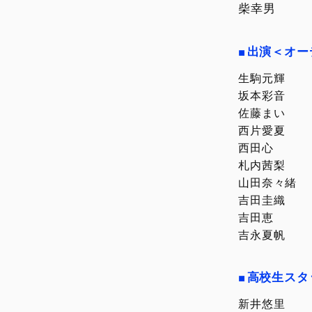
柴幸男
出演＜オー
生駒元輝
坂本彩音
佐藤まい
西片愛夏
西田心
札内茜梨
山田奈々緒
吉田圭織
吉田恵
吉永夏帆
高校生スタ
新井悠里