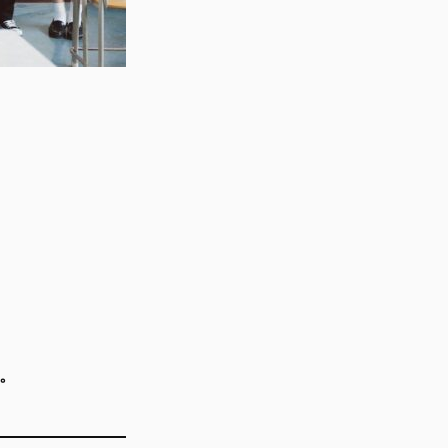
。
。
。