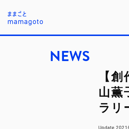
NEWS
【創作・声の出演】大石将弘・小
山薫
ラリ
Update 20