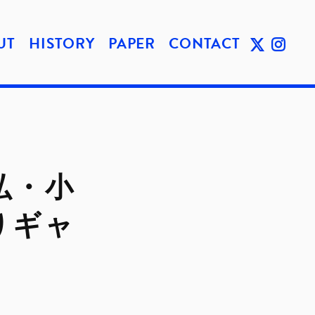
UT
HISTORY
PAPER
CONTACT
TWIT
INST
TER
AGRA
りギャ
M